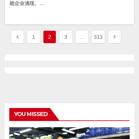
能企业涌现。…
文
1
2
3
…
313
章
分
页
YOU MISSED