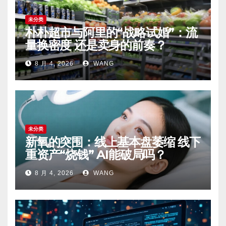
未分类
朴朴超市与阿里的“战略试婚”：流
量换密度 还是卖身的前奏？
8 月 4, 2026
WANG
未分类
新氧的突围：线上基本盘萎缩 线下
重资产“烧钱” AI能破局吗？
8 月 4, 2026
WANG