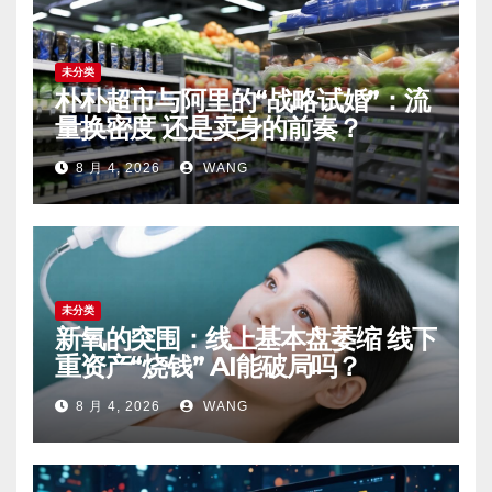
未分类
朴朴超市与阿里的“战略试婚”：流
量换密度 还是卖身的前奏？
8 月 4, 2026
WANG
未分类
新氧的突围：线上基本盘萎缩 线下
重资产“烧钱” AI能破局吗？
8 月 4, 2026
WANG