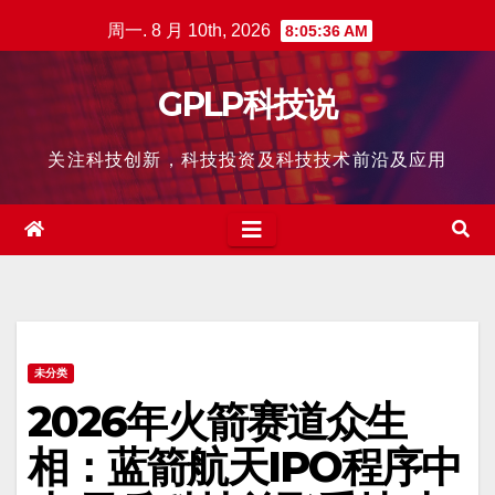
跳
周一. 8 月 10th, 2026
8:05:37 AM
至
内
GPLP科技说
容
关注科技创新，科技投资及科技技术前沿及应用
未分类
2026年火箭赛道众生
相：蓝箭航天IPO程序中