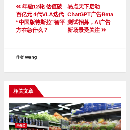
文
年融12轮 估值破
易点天下启动
百亿元 4代VLA迭代
ChatGPT广告Beta
章
“中国版特斯拉”智平
测试招募，AI广告
导
方在急什么？
新场景受关注
航
作者
Wang
相关文章
未分类