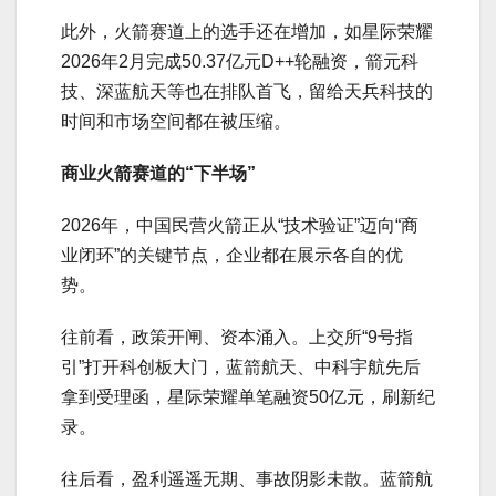
此外，火箭赛道上的选手还在增加，如星际荣耀
2026年2月完成50.37亿元D++轮融资，箭元科
技、深蓝航天等也在排队首飞，留给天兵科技的
时间和市场空间都在被压缩。
商业
火箭
赛道
的
“
下半场
”
2026年，中国民营火箭正从“技术验证”迈向“商
业闭环”的关键节点，企业都在展示各自的优
势。
往前看，政策开闸、资本涌入。上交所“9号指
引”打开科创板大门，蓝箭航天、中科宇航先后
拿到受理函，星际荣耀单笔融资50亿元，刷新纪
录。
往后看，盈利遥遥无期、事故阴影未散。蓝箭航