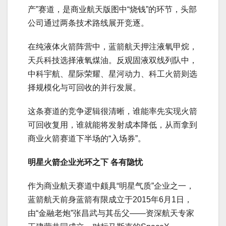
产”赛道，是商业航天版图中“烧钱”的环节，头部
公司通过两条技术路线展开竞逐。
在纯液体火箭阵营中，蓝箭航天押注液氧甲烷，
天兵科技选择液氧煤油。反观固液双线列队中，
中科宇航、星际荣耀、星河动力、科工火箭则选
择规模化与可回收的并行发展。
这条赛道的竞争逻辑很清晰，谁能率先实现火箭
可回收复用，谁就能将发射成本降低，从而拿到
商业火箭赛道下半场的“入场券”。
明星火箭企业光环之下 各有隐忧
作为商业航天赛道中颇具“明星气质”企业之一，
蓝箭航天前身蓝箭有限成立于2015年6月1日，
由“金融老炮”张昌武与其岳父——资深航天专家