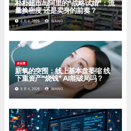
朴朴超市与阿里的“战略试婚”：流
量换密度 还是卖身的前奏？
8 月 4, 2026
WANG
未分类
新氧的突围：线上基本盘萎缩 线
下重资产“烧钱” AI能破局吗？
8 月 4, 2026
WANG