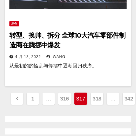
原创
转型、换帅、拆分 全球10大汽车零部件制
造商在腾挪中爆发
4 月 13, 2022
WANG
从最初的的慌乱与停摆中逐渐回归秩序。
文
1
…
316
317
318
…
342
章
分
页