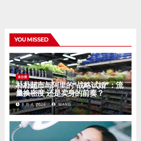
YOU MISSED
未分类
朴朴超市与阿里的“战略试婚”：流
量换密度 还是卖身的前奏？
8 月 4, 2026
WANG