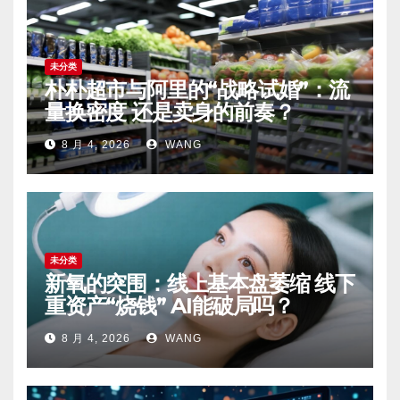
未分类
朴朴超市与阿里的“战略试婚”：流
量换密度 还是卖身的前奏？
8 月 4, 2026
WANG
未分类
新氧的突围：线上基本盘萎缩 线下
重资产“烧钱” AI能破局吗？
8 月 4, 2026
WANG