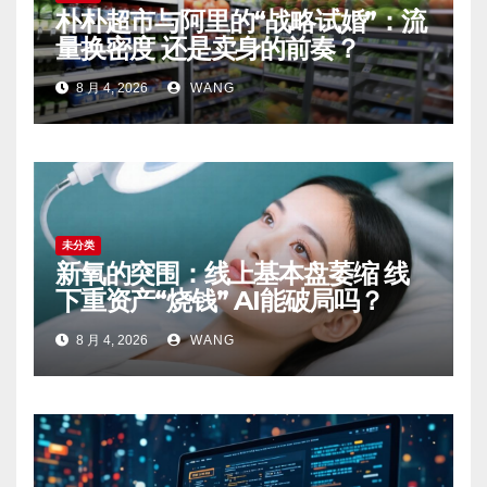
朴朴超市与阿里的“战略试婚”：流
量换密度 还是卖身的前奏？
8 月 4, 2026
WANG
未分类
新氧的突围：线上基本盘萎缩 线
下重资产“烧钱” AI能破局吗？
8 月 4, 2026
WANG