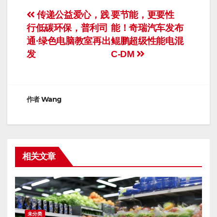
文
传递公益爱心，践
要节能，更要性
行低碳环保，普利司
能！奇瑞汽车发布
章
通·绿色电脑教室再出
鲲鹏超级性能电混
导
发
C-DM
航
作者
Wang
相关文章
未分类