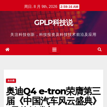
跳
周日. 8 月 9th, 2026
2:59:17 AM
至
内
GPLP科技说
容
关注科技创新，科技投资及科技技术前沿及应用
未分类
奥迪Q4 e-tron荣膺第三
届《中国汽车风云盛典》