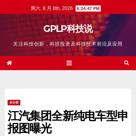
跳
周六. 8 月 8th, 2026
6:24:48 PM
至
内
GPLP科技说
容
关注科技创新，科技投资及科技技术前沿及应用
未分类
江汽集团全新纯电车型申
报图曝光