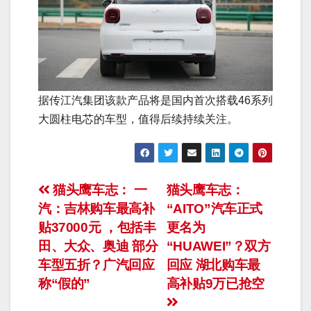
据传江汽集团该款产品将是国内首次搭载46系列
大圆柱电芯的车型，值得后续持续关注。
文
猫头鹰车志： 一
猫头鹰车志：
汽：吉林购车最高补
“AITO”汽车正式
章
贴37000元 ，包括丰
更名为
导
田、大众、奥迪 部分
“HUAWEI”？双方
车型五折？广汽回应
回应 湖北购车最
航
称“假的”
高补贴9万已抢空