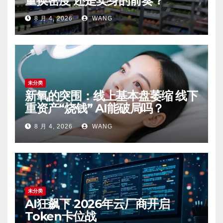
量换密度 还是卖身的前奏？
8 月 4, 2026
WANG
未分类
新氧的突围：线上基本盘萎缩 线下
重资产“烧钱” AI能破局吗？
8 月 4, 2026
WANG
未分类
AI狂飙下 2026年云厂商开启
Token卡位战