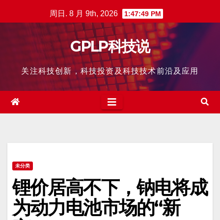
跳
周日. 8 月 9th, 2026
1:47:50 PM
至
内
GPLP科技说
容
关注科技创新，科技投资及科技技术前沿及应用
未分类
锂价居高不下，钠电将成
为动力电池市场的“新