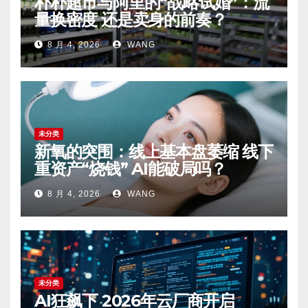
朴朴超市与阿里的“战略试婚”：流
量换密度 还是卖身的前奏？
8 月 4, 2026
WANG
未分类
新氧的突围：线上基本盘萎缩 线下
重资产“烧钱” AI能破局吗？
8 月 4, 2026
WANG
未分类
AI狂飙下 2026年云厂商开启