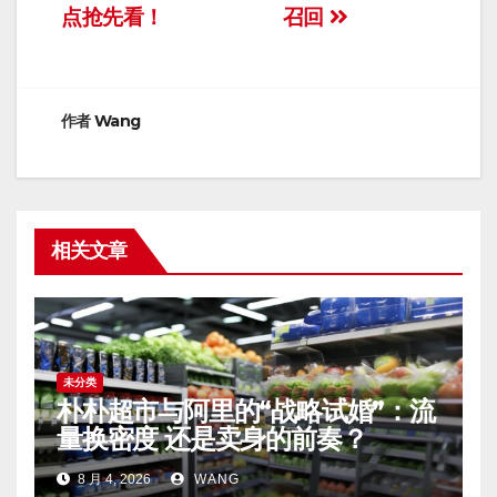
章
点抢先看！
召回
导
航
作者
Wang
相关文章
未分类
朴朴超市与阿里的“战略试婚”：流
量换密度 还是卖身的前奏？
8 月 4, 2026
WANG