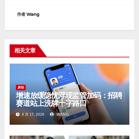
航
作者
Wang
相关文章
原创
增速放缓隐忧浮现监管加码：招聘
赛道站上洗牌十字路口
4 月 17, 2026
WANG