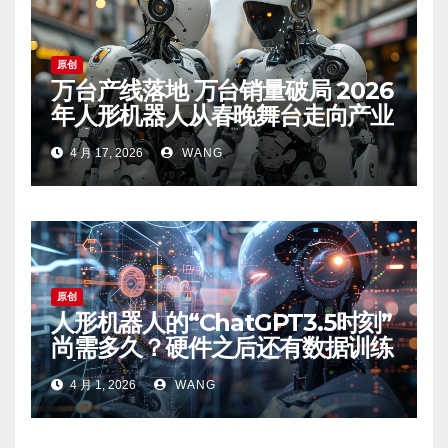
原创
万台产线落地 万台销量破局 2026
年人形机器人从春晚舞台走向产业
深水区
4 月 17, 2026
WANG
原创
人形机器人的“ChatGPT3.5时刻”
尚需多久？硬件之后还有数据训练
“大活”
4 月 1, 2026
WANG