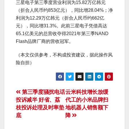
三星电子第三季度营业利润为15.82万亿韩元
（折合人民币约853亿元），同比增28.04%；净
利润为12.29万亿韩元（折合人民币约662亿
元），同比增31.3%。此前三星电子凭借高达
65.1亿美元的总营收夺得2021年第三季NAND
Flash品牌厂商的营收冠军。
（本文仅供参考，不构成投资建议，据此操作风
险自担）
文
第三季度骚扰电话
云米科技增长放缓
投诉减半 好省、荔
代工的小米品牌扫
章
枝投诉处理及时率垫
地机器人销售额下
导
底
降