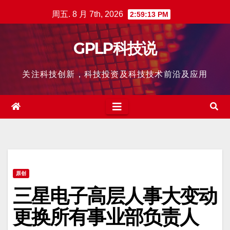
跳
周五. 8 月 7th, 2026
2:59:14 PM
至
内
GPLP科技说
容
关注科技创新，科技投资及科技技术前沿及应用
原创
三星电子高层人事大变动
更换所有事业部负责人