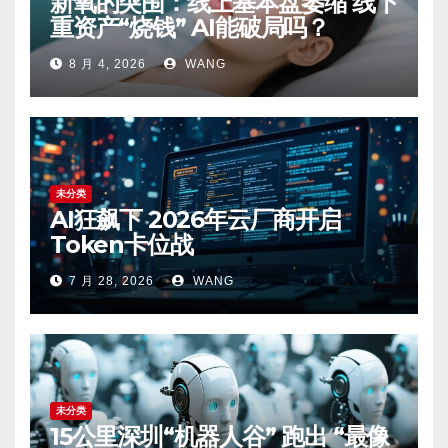
新氧的突围：线上基本盘萎缩 线下
重资产“烧钱” AI能破局吗？
8 月 4, 2026
WANG
未分类
AI狂飙下 2026年云厂商开启
Token卡位战
7 月 28, 2026
WANG
未分类
15公里深圳“机器人谷” 跑出 “最像