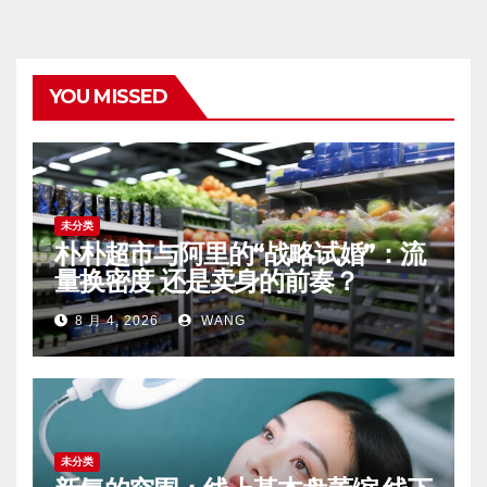
YOU MISSED
未分类
朴朴超市与阿里的“战略试婚”：流
量换密度 还是卖身的前奏？
8 月 4, 2026
WANG
未分类