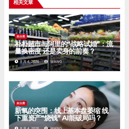
相关文章
未分类
朴朴超市与阿里的“战略试婚”：流
量换密度 还是卖身的前奏？
8 月 4, 2026
WANG
未分类
新氧的突围：线上基本盘萎缩 线
下重资产“烧钱” AI能破局吗？
8 月 4, 2026
WANG