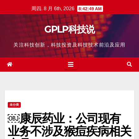
跳
周四. 8 月 6th, 2026
8:42:50 AM
至
内
GPLP科技说
容
关注科技创新，科技投资及科技技术前沿及应用
未分类
￼康辰药业：公司现有
业务不涉及猴痘疾病相关