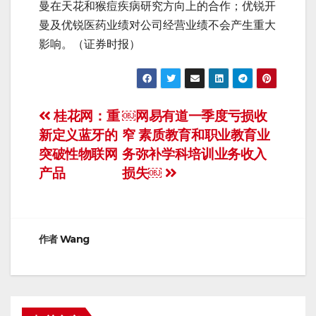
曼在天花和猴痘疾病研究方向上的合作；优锐开
曼及优锐医药业绩对公司经营业绩不会产生重大
影响。（证券时报）
文
桂花网：重
￼网易有道一季度亏损收
新定义蓝牙的
窄 素质教育和职业教育业
章
突破性物联网
务弥补学科培训业务收入
导
产品
损失￼
航
作者
Wang