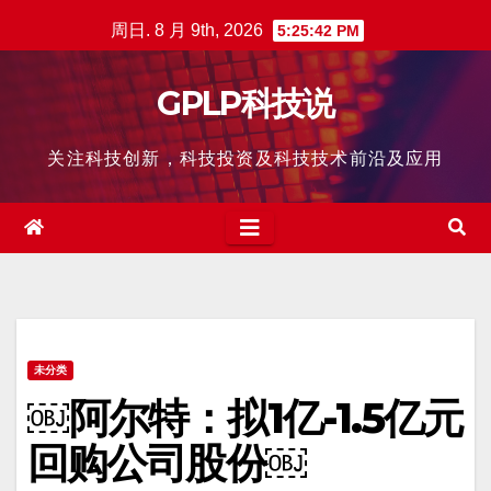
跳
周日. 8 月 9th, 2026
5:25:43 PM
至
内
GPLP科技说
容
关注科技创新，科技投资及科技技术前沿及应用
未分类
￼阿尔特：拟1亿-1.5亿元
回购公司股份￼