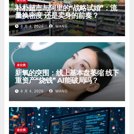
未分类
朴朴超市与阿里的“战略试婚”：流
量换密度 还是卖身的前奏？
8 月 4, 2026
WANG
未分类
新氧的突围：线上基本盘萎缩 线下
重资产“烧钱” AI能破局吗？
8 月 4, 2026
WANG
未分类