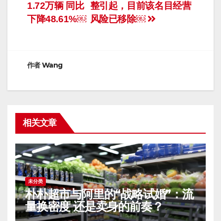
章
1.72万辆 同比
整引起，目前该名目经营
导
下降48.61%￼
风险已移除￼
航
作者
Wang
相关文章
未分类
朴朴超市与阿里的“战略试婚”：流
量换密度 还是卖身的前奏？