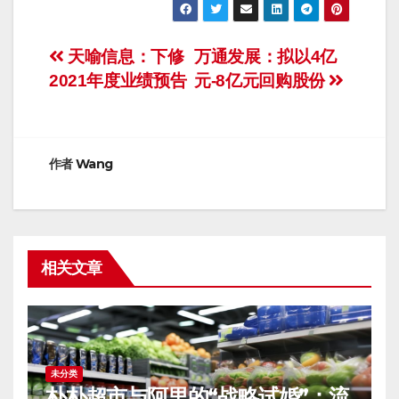
文
天喻信息：下修
万通发展：拟以4亿
2021年度业绩预告
元-8亿元回购股份
章
导
航
作者
Wang
相关文章
未分类
朴朴超市与阿里的“战略试婚”：流