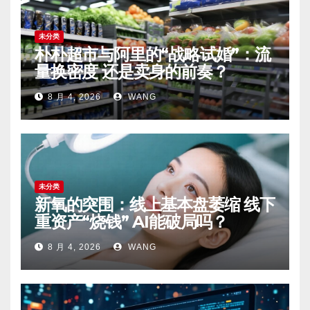
未分类
朴朴超市与阿里的“战略试婚”：流
量换密度 还是卖身的前奏？
8 月 4, 2026
WANG
未分类
新氧的突围：线上基本盘萎缩 线下
重资产“烧钱” AI能破局吗？
8 月 4, 2026
WANG