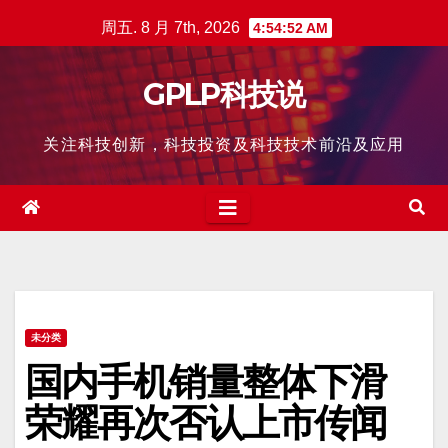
跳
周五. 8 月 7th, 2026
4:54:53 AM
至
内
GPLP科技说
容
关注科技创新，科技投资及科技技术前沿及应用
未分类
国内手机销量整体下滑
荣耀再次否认上市传闻