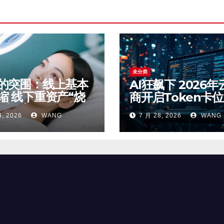
未分类
的突围：线上基本
AI狂飙下 2026年
缩 线下重资产“烧
商开启Token卡
 AI能破局吗？
4, 2026
WANG
7 月 28, 2026
WANG