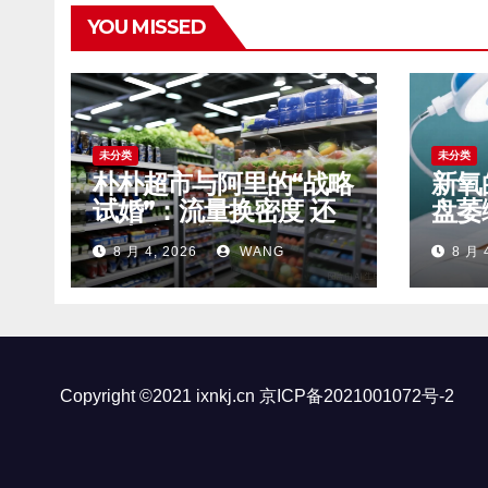
YOU MISSED
未分类
未分类
朴朴超市与阿里的“战略
新氧
试婚”：流量换密度 还
盘萎
是卖身的前奏？
钱”
8 月 4, 2026
WANG
8 月 
Copyright ©2021 ixnkj.cn
京ICP备2021001072号-2