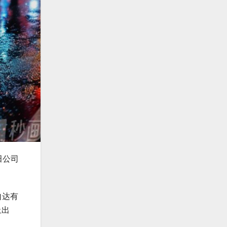
田公司
自达有
止出