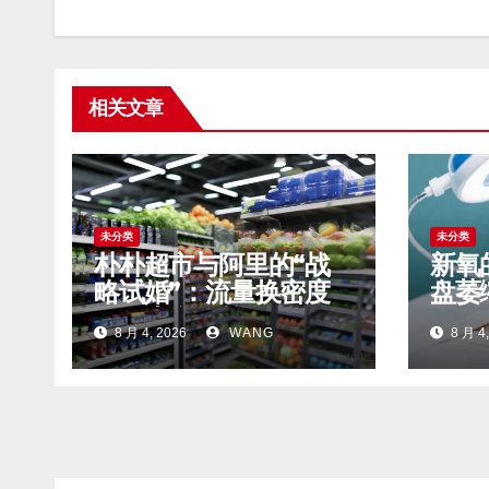
相关文章
未分类
未分类
朴朴超市与阿里的“战
新氧
略试婚”：流量换密度
盘萎
还是卖身的前奏？
钱” 
8 月 4, 2026
WANG
8 月 4,