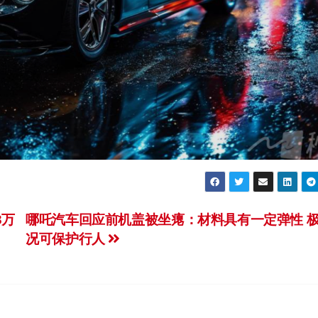
3万
哪吒汽车回应前机盖被坐瘪：材料具有一定弹性 
况可保护行人