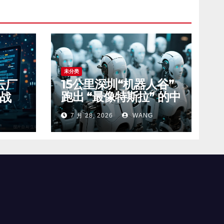
未分类
15公里深圳“机器人谷”
云厂
跑出 “最像特斯拉” 的中
位战
国具身智能玩家
7 月 28, 2026
WANG