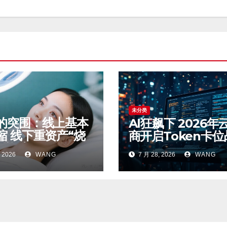
未分类
的突围：线上基本
AI狂飙下 2026年
缩 线下重资产“烧
商开启Token卡位
AI能破局吗？
 2026
WANG
7 月 28, 2026
WANG