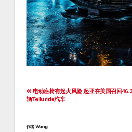
文
电动座椅有起火风险 起亚在美国召回46.
辆Telluride汽车
章
导
航
作者
Wang