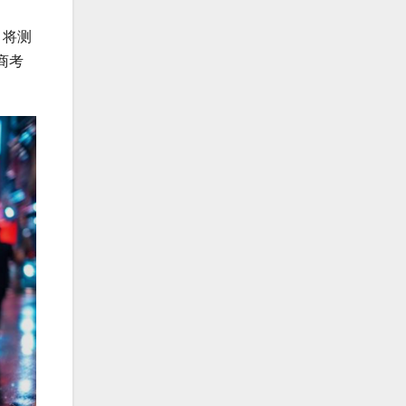
，将测
商考