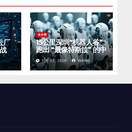
未分类
15公里深圳“机器人谷”
云厂
跑出 “最像特斯拉” 的中
位战
国具身智能玩家
7 月 28, 2026
WANG