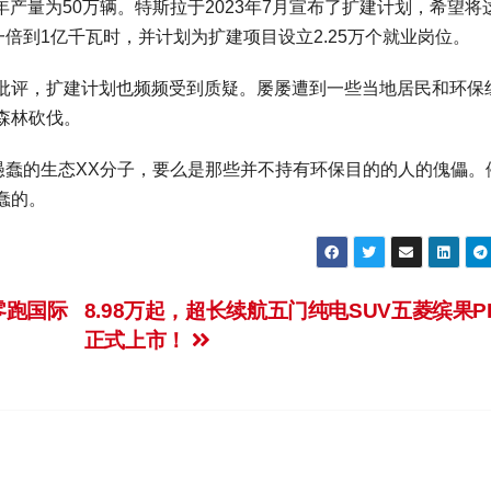
年产量为50万辆。特斯拉于2023年7月宣布了扩建计划，希望将
倍到1亿千瓦时，并计划为扩建项目设立2.25万个就业岗位。
批评，扩建计划也频频受到质疑。屡屡遭到一些当地居民和环保
森林砍伐。
愚蠢的生态XX分子，要么是那些并不持有环保目的的人的傀儡。
蠢的。
的零跑国际
8.98万起，超长续航五门纯电SUV五菱缤果P
正式上市！