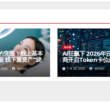
未分类
的突围：线上基本
AI狂飙下 2026年
缩 线下重资产“烧
商开启Token卡位
AI能破局吗？
 2026
WANG
7 月 28, 2026
WANG