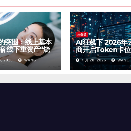
未分类
的突围：线上基本
AI狂飙下 2026年
缩 线下重资产“烧
商开启Token卡
 AI能破局吗？
4, 2026
WANG
7 月 28, 2026
WANG