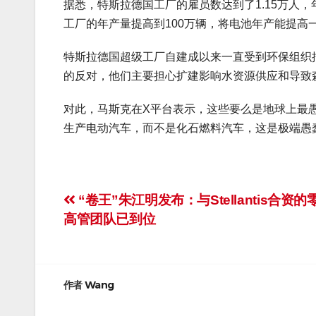
据悉，特斯拉德国工厂的雇员数达到了1.15万人，
工厂的年产量提高到100万辆，将电池年产能提高一
特斯拉德国超级工厂自建成以来一直受到环保组织
的反对，他们主要担心扩建影响水资源供应和导致
对此，马斯克在X平台表示，这些要么是地球上最
生产电动汽车，而不是化石燃料汽车，这是极端愚
文
“卷王”朱江明发布：与Stellantis合资
高管团队已到位
章
导
航
作者
Wang