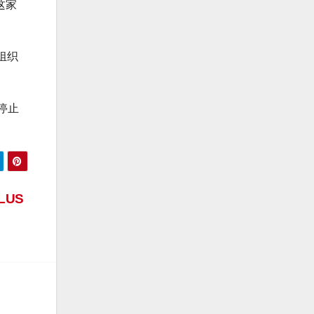
这家
组织
停止
LUS