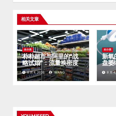
相关文章
未分类
未分类
朴朴超市与阿里的“战
新氧
略试婚”：流量换密度
盘萎
还是卖身的前奏？
钱” 
8 月 4, 2026
WANG
8 月 4,
YOU MISSED