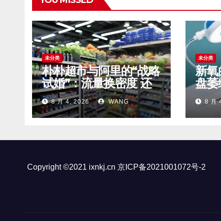
未分类
未分类
朴朴超市与阿里的“战略
新氧
试婚”：流量换密度 还
盘萎
是卖身的前奏？
钱”
8 月 4, 2026
WANG
8 月 
Copyright ©2021 ixnkj.cn
京ICP备2021001072号-2