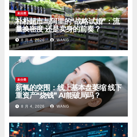
未分类
朴朴超市与阿里的“战略试婚”：流
量换密度 还是卖身的前奏？
8 月 4, 2026
WANG
未分类
新氧的突围：线上基本盘萎缩 线下
重资产“烧钱” AI能破局吗？
8 月 4, 2026
WANG