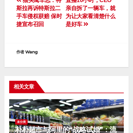
文
猫头鹰车志：特
直播10小时，CEO
斯拉再诉特斯拉二
亲自拆了一辆车，就
章
手车侵权获赔 保时
为让大家看清楚什么
导
捷宣布召回
是好车
航
作者
Wang
相关文章
未分类
朴朴超市与阿里的“战略试婚”：流