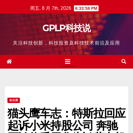
跳
周五. 8 月 7th, 2026
6:33:59 PM
至
内
GPLP科技说
容
关注科技创新，科技投资及科技技术前沿及应用
未分类
猫头鹰车志：特斯拉回应
起诉小米持股公司 奔驰