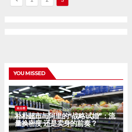
1
2
3
章
分
页
YOU MISSED
未分类
朴朴超市与阿里的“战略试婚”：流
量换密度 还是卖身的前奏？