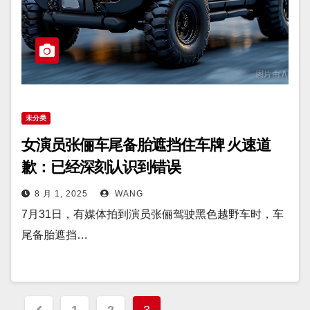
未分类
女演员张俪车尾备胎遮挡住车牌 火速道
歉：已经深刻认识到错误
8 月 1, 2025
WANG
7月31日，有媒体拍到演员张俪驾驶黑色越野车时，车
尾备胎遮挡…
文